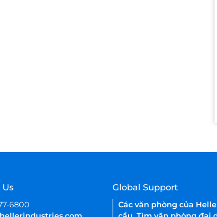
 Us
Global Support
377-6800
Các văn phòng của Helle
hellerindustries.com
cầu. Tìm văn phòng đại d