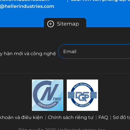
e@hellerindustries.com
+
Sitemap
y hàn mới và công nghệ
khoản và điều kiện
Chính sách riêng tư
FAQ
Sơ đồ 