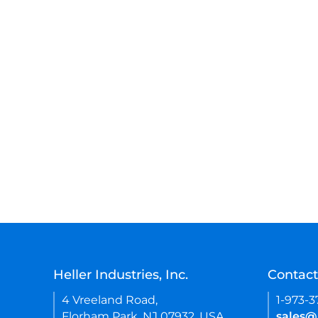
Heller Industries, Inc.
Contact
4 Vreeland Road,
1-973-
Florham Park, NJ 07932, USA
sales@