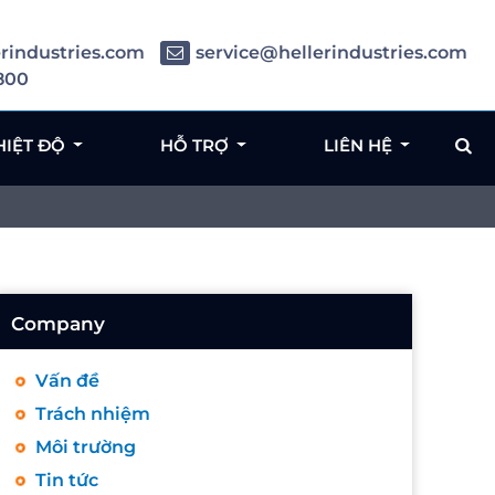
rindustries.com
service@hellerindustries.com
800
HIỆT ĐỘ
HỖ TRỢ
LIÊN HỆ
Company
Vấn đề
Trách nhiệm
Môi trường
Tin tức