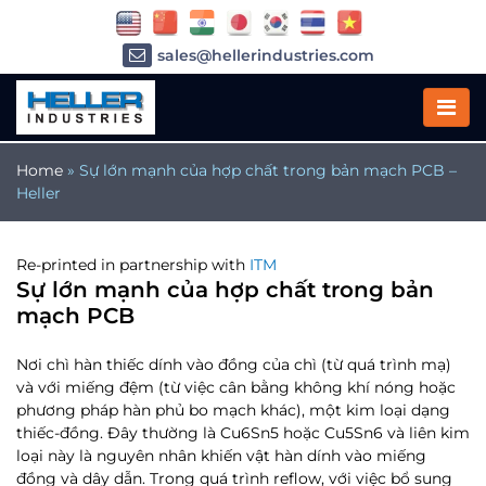
sales@hellerindustries.com
service@hellerindustries.com
1-973-377-6800
Home
»
Sự lớn mạnh của hợp chất trong bản mạch PCB –
Heller
Re-printed in partnership with
ITM
Sự lớn mạnh của hợp chất trong bản
mạch PCB
Nơi chì hàn thiếc dính vào đồng của chì (từ quá trình mạ)
và với miếng đệm (từ việc cân bằng không khí nóng hoặc
phương pháp hàn phủ bo mạch khác), một kim loại dạng
thiếc-đồng. Đây thường là Cu6Sn5 hoặc Cu5Sn6 và liên kim
loại này là nguyên nhân khiến vật hàn dính vào miếng
đồng và dây dẫn. Trong quá trình reflow, với việc bổ sung