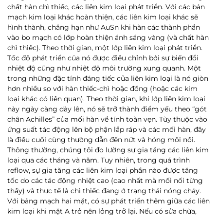
chất hàn chì thiếc, các liên kim loại phát triển. Với các bản
mạch kim loại khác hoàn thiện, các liên kim loại khác sẽ
hình thành, chẳng hạn như AuSn khi hàn các thành phần
vào bo mạch có lớp hoàn thiện ánh sáng vàng (và chất hàn
chì thiếc).
Theo thời gian, một lớp liên kim loại phát triển.
Tốc độ phát triển của nó được điều chỉnh bởi sự biến đổi
nhiệt độ cũng như nhiệt độ môi trường xung quanh. Một
trong những đặc tính đáng tiếc của liên kim loại là nó giòn
hơn nhiều so với hàn thiếc-chì hoặc đồng (hoặc các kim
loại khác có liên quan). Theo thời gian, khi lớp liên kim loại
này ngày càng dày lên, nó sẽ trở thành điểm yếu theo “gót
chân Achilles” của mối hàn về tính toàn vẹn. Tùy thuộc vào
ứng suất tác động lên bộ phận lắp ráp và các mối hàn, đây
là điều cuối cùng thường dẫn đến nứt và hỏng mối nối.
Thông thường, chúng tôi đo lường sự gia tăng các liên kim
loại qua các tháng và năm. Tuy nhiên, trong quá trình
reflow, sự gia tăng các liên kim loại phần nào được tăng
tốc do các tác động nhiệt cao (cao nhất mà mối nối từng
thấy) và thực tế là chì thiếc đang ở trạng thái nóng chảy.
Với bảng mạch hai mặt, có sự phát triển thêm giữa các liên
kim loại khi mặt A trở nên lỏng trở lại. Nếu có sửa chữa,