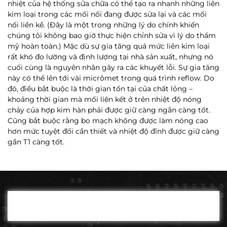
nhiệt của hệ thống sửa chữa có thể tạo ra nhanh những liên
kim loại trong các mối nối đang được sửa lại và các mối
nối liền kề. (Đây là một trong những lý do chính khiến
chúng tôi không bao giờ thực hiện chỉnh sửa vì lý do thẩm
mỹ hoàn toàn.)
Mặc dù sự gia tăng quá mức liên kim loại
rất khó đo lường và định lượng tại nhà sản xuất, nhưng nó
cuối cùng là nguyên nhân gây ra các khuyết lỗi. Sự gia tăng
này có thể lên tới vài micrômet trong quá trình reflow. Do
đó, điều bắt buộc là thời gian tồn tại của chất lỏng –
khoảng thời gian mà mối liên kết ở trên nhiệt độ nóng
chảy của hợp kim hàn phải được giữ càng ngắn càng tốt.
Cũng bắt buộc rằng bo mạch không được làm nóng cao
hơn mức tuyệt đối cần thiết và nhiệt độ đỉnh được giữ càng
gần T1 càng tốt.
Please fill out the contact form below with details and