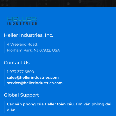
our staff will contact about a custom solution.
Tên của bạn
Email
*
Chủ đề
*
Lời nhắn