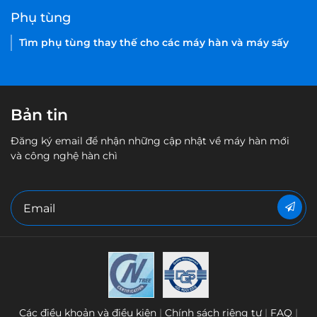
Send Message
Heller Industries, Inc.
4 Vreeland Road,
Florham Park, NJ 07932, USA
Contact Us
1-973-377-6800
sales@hellerindustries.com
service@hellerindustries.com