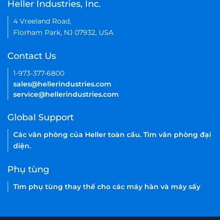
Tên của bạn
*
Mẫu của
*
Số thứ tự của máy
Send Message