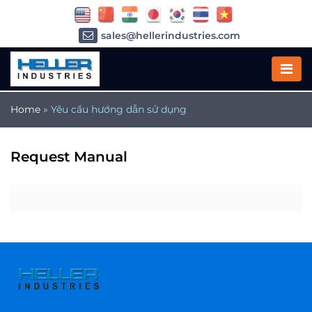
sales@hellerindustries.com
service@hellerindustries.com
1-973-377-6800
Home
»
Yêu cầu hướng dẫn sử dụng
Request Manual
Công ty
*
Email
*