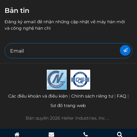
Heller Industries, Inc.
4 Vreeland Road,
Florham Park, NJ 07932, USA
Contact Us
1-973-377-6800
sales@hellerindustries.com
service@hellerindustries.com
Global Support
Các văn phòng của Heller toàn cầu. Tìm văn phòng đại
diện.
Phụ tùng
Tìm phụ tùng thay thế cho các máy hàn và máy sấy