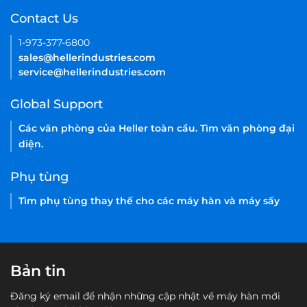
Tên của bạn
*
Công ty
*
Địa chỉ
tiểu bang
Email
*
Điện thoại