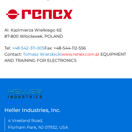
Al. Kazimierza Wielkiego 6E
87-800 Włocławek, POLAND
Tel:
+48-542-311-005
Fax: +48-544-112-556
Contact:
Tomasz Wierzbicki
www.renex.com.pl
EQUIPMENT
AND TRAINING FOR ELECTRONICS
Heller Industries, Inc.
4 Vreeland Road,
Florham Park, NJ 07932, USA