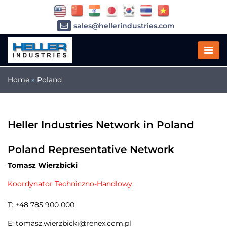
sales@hellerindustries.com
service@hellerindustries.com
1-973-377-6800
Home
»
Poland
Heller Industries Network in Poland
Poland Representative Network
Tomasz Wierzbicki
Koordynator Techniczno-Handlowy
T: +48 785 900 000
E: tomasz.wierzbicki@renex.com.pl