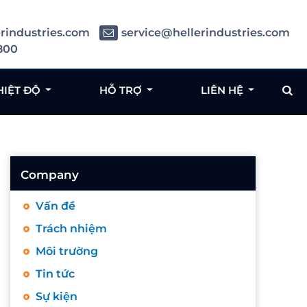
rindustries.com
service@hellerindustries.com
800
HIỆT ĐỘ
HỖ TRỢ
LIÊN HỆ
Company
Vấn đề
Trách nhiệm
Môi trường
Tin tức
Sự kiện