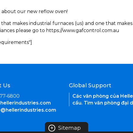
rn about our new reflow oven!
 that makes industrial furnaces (us) and one that makes 
iances please go to https://www.gafcontrol.com.au
Requirements"]
t Us
Global Support
377-6800
Các văn phòng của Helle
hellerindustries.com
cầu. Tìm văn phòng đại d
e@hellerindustries.com
+
Sitemap