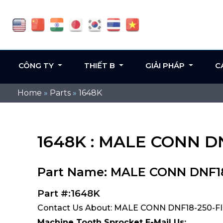
CÔNG TY
THIẾT B
GIẢI PHÁP
C
Home
»
Parts
»
1648K
1648K : MALE CONN D
Part Name: MALE CONN DNF1
Part #:1648K
Contact Us About: MALE CONN DNF18-250-FI
Machine Tooth Sprocket E-Mail Us: