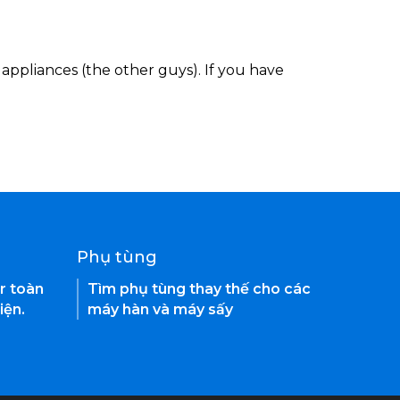
appliances (the other guys). If you have
Phụ tùng
r toàn
Tìm phụ tùng thay thế cho các
iện.
máy hàn và máy sấy