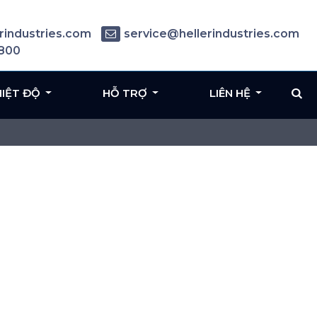
rindustries.com
service@hellerindustries.com
6800
HIỆT ĐỘ
HỖ TRỢ
LIÊN HỆ