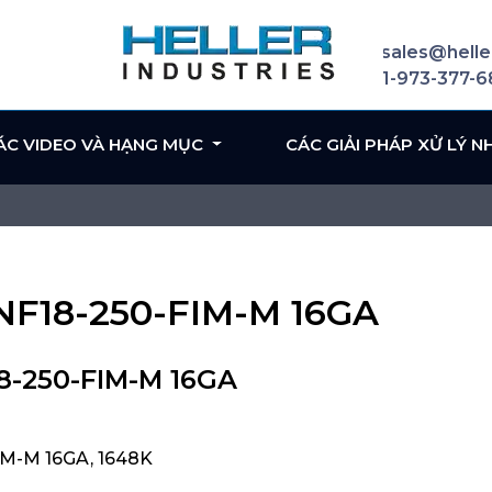
sales@helle
1-973-377-
ÁC VIDEO VÀ HẠNG MỤC
CÁC GIẢI PHÁP XỬ LÝ N
NF18-250-FIM-M 16GA
8-250-FIM-M 16GA
M-M 16GA, 1648K