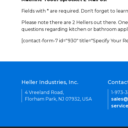
Fields with * are required. Don't forget to lea
Please note there are 2 Hellers out there. One
questions regarding kitchen or bathroom appl
[contact-form-7 id="930" title="Specify Your 
Heller Industries, Inc.
Contac
4 Vreeland Road,
1-973-
Florham Park, NJ 07932, USA
sales@
servic