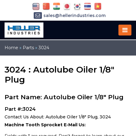
sales@hellerindustries.com
service@hellerindustries.com
1-973-377-6800
Home
»
Parts
»
3024
3024 : Autolube Oiler 1/8"
Plug
Part Name: Autolube Oiler 1/8" Plug
Part #:3024
Contact Us About: Autolube Oiler 1/8" Plug, 3024
Machine Tooth Sprocket E-Mail Us: