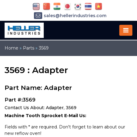
sales@hellerindustries.com
service@hellerindustries.com
1-973-377-6800
Home
»
Parts
»
3569
3569 : Adapter
Part Name: Adapter
Part #:3569
Contact Us About: Adapter, 3569
Machine Tooth Sprocket E-Mail Us:
Fields with * are required. Don't forget to learn about our
new reflow oven!