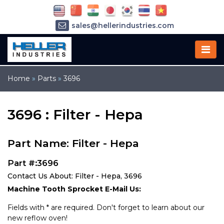
sales@hellerindustries.com
service@hellerindustries.com
1-973-377-6800
Home
»
Parts
»
3696
3696 : Filter - Hepa
Part Name: Filter - Hepa
Part #:3696
Contact Us About: Filter - Hepa, 3696
Machine Tooth Sprocket E-Mail Us:
Fields with * are required. Don't forget to learn about our
new reflow oven!