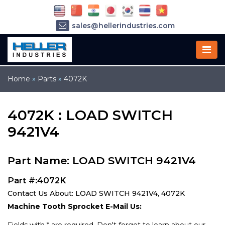
sales@hellerindustries.com
service@hellerindustries.com
1-973-377-6800
Home
»
Parts
»
4072K
4072K : LOAD SWITCH
9421V4
Part Name: LOAD SWITCH 9421V4
Part #:4072K
Contact Us About: LOAD SWITCH 9421V4, 4072K
Machine Tooth Sprocket E-Mail Us: