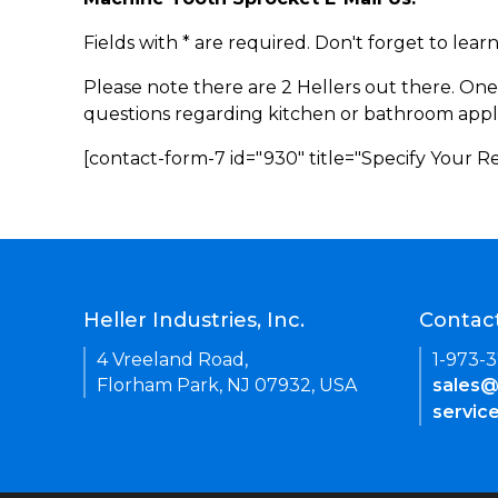
Fields with * are required. Don't forget to lea
Please note there are 2 Hellers out there. One
questions regarding kitchen or bathroom appl
[contact-form-7 id="930" title="Specify Your 
Heller Industries, Inc.
Contac
4 Vreeland Road,
1-973-
Florham Park, NJ 07932, USA
sales@
servic