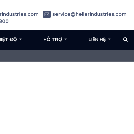
rindustries.com
service@hellerindustries.com
6800
HIỆT ĐỘ
HỖ TRỢ
LIÊN HỆ