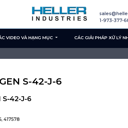
sales@helle
1-973-377-
ÁC VIDEO VÀ HẠNG MỤC
CÁC GIẢI PHÁP XỬ LÝ N
IGEN S-42-J-6
S-42-J-6
, 417578