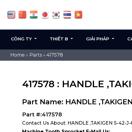
CÔNG TY
THIẾT B
GIẢI PHÁP
C
Home
»
Parts
»
417578
417578 : HANDLE ,TAK
Part Name: HANDLE ,TAKIGEN 
Part #:417578
Contact Us About: HANDLE ,TAKIGEN S-42-J-6
Machine Tooth Sprocket E-Mail Us: