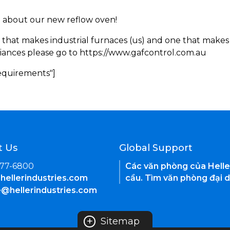
rn about our new reflow oven!
 that makes industrial furnaces (us) and one that makes 
iances please go to https://www.gafcontrol.com.au
Requirements"]
t Us
Global Support
377-6800
Các văn phòng của Helle
hellerindustries.com
cầu. Tìm văn phòng đại d
e@hellerindustries.com
+
Sitemap