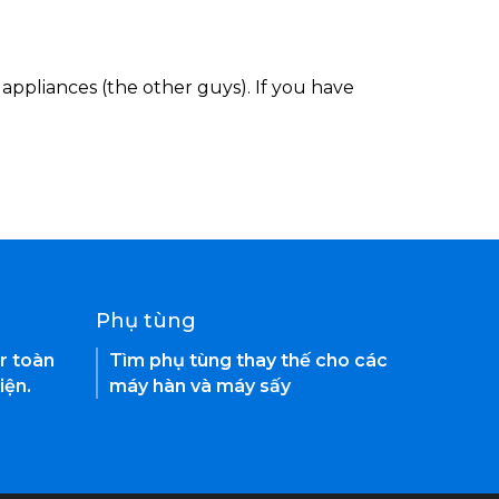
appliances (the other guys). If you have
Phụ tùng
r toàn
Tìm phụ tùng thay thế cho các
iện.
máy hàn và máy sấy