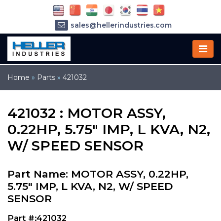
sales@hellerindustries.com
service@hellerindustries.com
1-973-377-6800
Home
»
Parts
»
421032
421032 : MOTOR ASSY,
0.22HP, 5.75" IMP, L KVA, N2,
W/ SPEED SENSOR
Part Name: MOTOR ASSY, 0.22HP,
5.75" IMP, L KVA, N2, W/ SPEED
SENSOR
Part #:421032