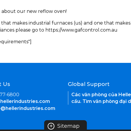
rn about our new reflow oven!
 that makes industrial furnaces (us) and one that makes 
iances please go to https://www.gafcontrol.com.au
Requirements"]
t Us
Global Support
377-6800
Các văn phòng của Helle
hellerindustries.com
cầu. Tìm văn phòng đại d
e@hellerindustries.com
+
Sitemap