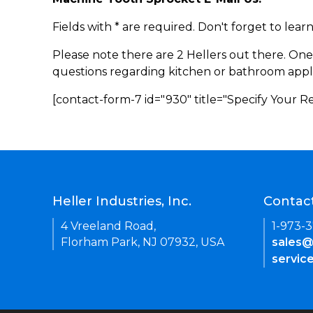
Fields with * are required. Don't forget to lea
Please note there are 2 Hellers out there. One
questions regarding kitchen or bathroom appl
[contact-form-7 id="930" title="Specify Your 
Heller Industries, Inc.
Contac
4 Vreeland Road,
1-973-
Florham Park, NJ 07932, USA
sales@
servic