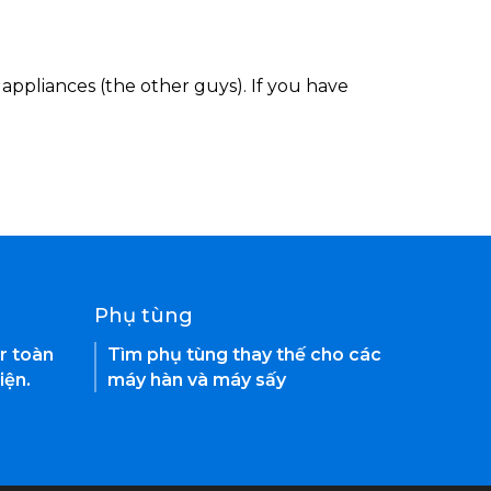
appliances (the other guys). If you have
Phụ tùng
r toàn
Tìm phụ tùng thay thế cho các
iện.
máy hàn và máy sấy