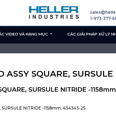
sales@helle
1-973-377-
ÁC VIDEO VÀ HẠNG MỤC
CÁC GIẢI PHÁP XỬ LÝ N
D ASSY SQUARE, SURSULE 
SQUARE, SURSULE NITRIDE -1158mm
 SURSULE NITRIDE -1158mm, 434343-25