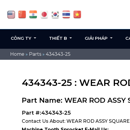
CÔNG TY
THIẾT B
GIẢI PHÁP
C
Home
»
Parts
»
434343-25
434343-25 : WEAR RO
Part Name: WEAR ROD ASSY 
Part #:434343-25
Contact Us About: WEAR ROD ASSY SQUARE,
Machine Tooth Sprocket E-Mail Us: