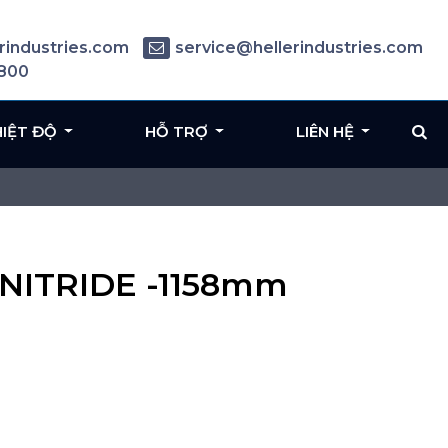
rindustries.com
service@hellerindustries.com
6800
HIỆT ĐỘ
HỖ TRỢ
LIÊN HỆ
NITRIDE -1158mm