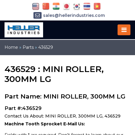
sales@hellerindustries.com
service@hellerindustries.com
1-973-377-6800
Home
»
Parts
»
436529
436529 : MINI ROLLER,
300MM LG
Part Name: MINI ROLLER, 300MM LG
Part #:436529
Contact Us About: MINI ROLLER, 300MM LG, 436529
Machine Tooth Sprocket E-Mail Us: