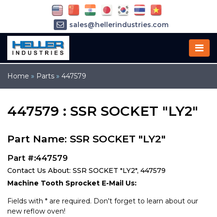
sales@hellerindustries.com
service@hellerindustries.com
1-973-377-6800
Home
»
Parts
»
447579
447579 : SSR SOCKET "LY2"
Part Name: SSR SOCKET "LY2"
Part #:447579
Contact Us About: SSR SOCKET "LY2", 447579
Machine Tooth Sprocket E-Mail Us:
Fields with * are required. Don't forget to learn about our
new reflow oven!