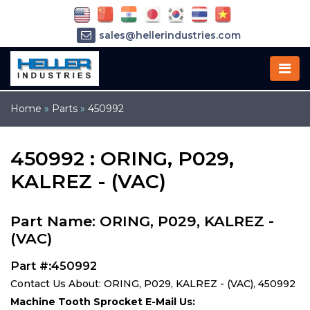
sales@hellerindustries.com
service@hellerindustries.com
1-973-377-6800
Home
»
Parts
»
450992
450992 : ORING, P029,
KALREZ - (VAC)
Part Name: ORING, P029, KALREZ -
(VAC)
Part #:450992
Contact Us About: ORING, P029, KALREZ - (VAC), 450992
Machine Tooth Sprocket E-Mail Us: