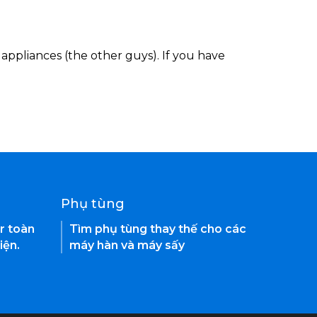
appliances (the other guys). If you have
Phụ tùng
r toàn
Tìm phụ tùng thay thế cho các
iện.
máy hàn và máy sấy