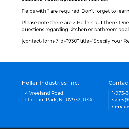
Fields with * are required. Don't forget to lea
Please note there are 2 Hellers out there. One
questions regarding kitchen or bathroom appl
[contact-form-7 id="930" title="Specify Your 
Heller Industries, Inc.
Contac
4 Vreeland Road,
1-973-
Florham Park, NJ 07932, USA
sales@
servic