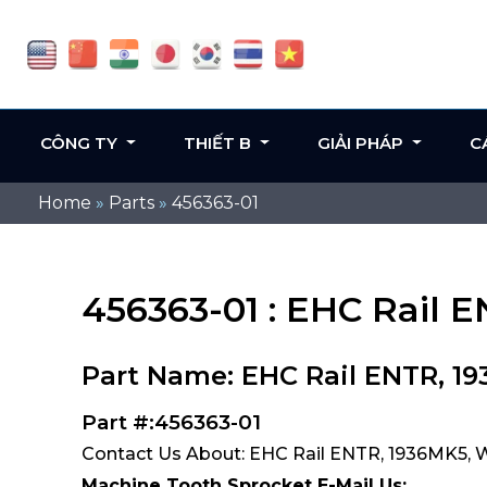
CÔNG TY
THIẾT B
GIẢI PHÁP
C
Home
»
Parts
»
456363-01
456363-01 : EHC Rail 
Part Name: EHC Rail ENTR, 1
Part #:456363-01
Contact Us About: EHC Rail ENTR, 1936MK5, 
Machine Tooth Sprocket E-Mail Us: