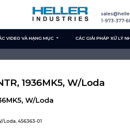
sales@helle
1-973-377-
ÁC VIDEO VÀ HẠNG MỤC
CÁC GIẢI PHÁP XỬ LÝ N
ENTR, 1936MK5, W/Loda
936MK5, W/Loda
W/Loda, 456363-01