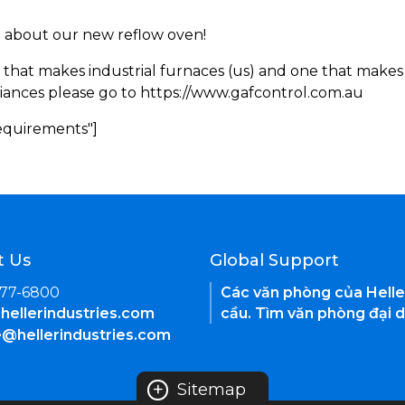
rn about our new reflow oven!
 that makes industrial furnaces (us) and one that makes 
iances please go to https://www.gafcontrol.com.au
Requirements"]
t Us
Global Support
377-6800
Các văn phòng của Helle
hellerindustries.com
cầu. Tìm văn phòng đại d
e@hellerindustries.com
+
Sitemap