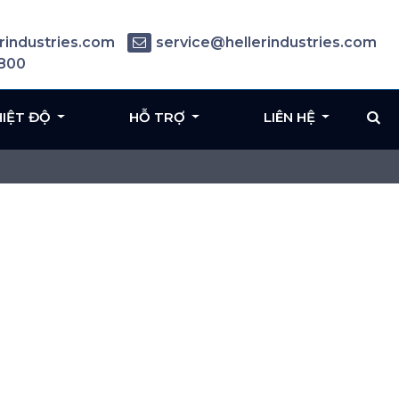
rindustries.com
service@hellerindustries.com
6800
HIỆT ĐỘ
HỖ TRỢ
LIÊN HỆ