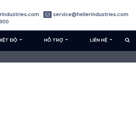
rindustries.com
service@hellerindustries.com
6800
HIỆT ĐỘ
HỖ TRỢ
LIÊN HỆ