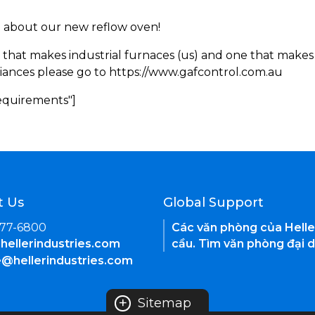
rn about our new reflow oven!
 that makes industrial furnaces (us) and one that makes 
iances please go to https://www.gafcontrol.com.au
Requirements"]
t Us
Global Support
377-6800
Các văn phòng của Helle
hellerindustries.com
cầu. Tìm văn phòng đại d
e@hellerindustries.com
+
Sitemap