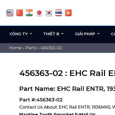
CÔNG TY
THIẾT B
GIẢI PHÁP
C
Home
»
Parts
»
456363-02
456363-02 : EHC Rail 
Part Name: EHC Rail ENTR, 1
Part #:456363-02
Contact Us About: EHC Rail ENTR, 1936MK5, 
Machine Tooth Sprocket E-Mail Us: