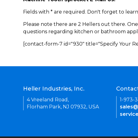
Fields with * are required. Don't forget to lea
Please note there are 2 Hellers out there. One
questions regarding kitchen or bathroom appl
[contact-form-7 id="930" title="Specify Your 
Heller Industries, Inc.
Contac
4 Vreeland Road,
1-973-
Florham Park, NJ 07932, USA
sales@
servic