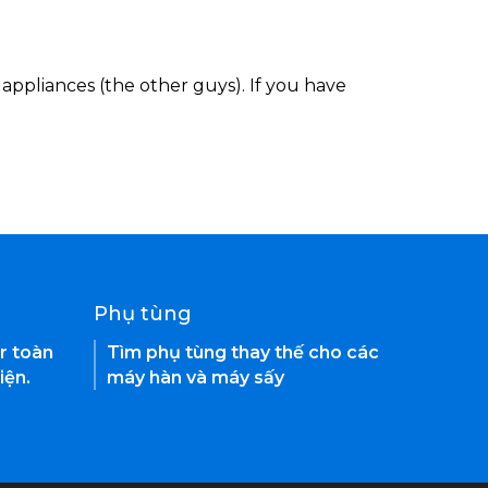
appliances (the other guys). If you have
Phụ tùng
r toàn
Tìm phụ tùng thay thế cho các
iện.
máy hàn và máy sấy