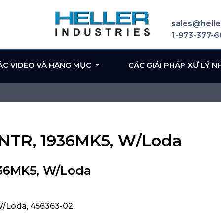
sales@helle
1-973-377-
ÁC VIDEO VÀ HẠNG MỤC
CÁC GIẢI PHÁP XỬ LÝ N
ENTR, 1936MK5, W/Loda
936MK5, W/Loda
W/Loda, 456363-02