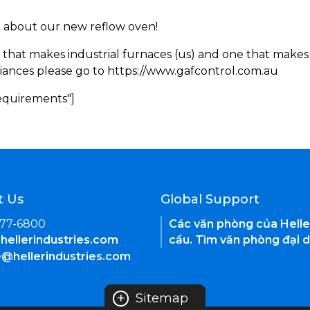
rn about our new reflow oven!
 that makes industrial furnaces (us) and one that makes 
iances please go to https://www.gafcontrol.com.au
Requirements"]
t Us
Global Support
377-6800
Các văn phòng của Helle
hellerindustries.com
cầu. Tìm văn phòng đại d
e@hellerindustries.com
+
Sitemap