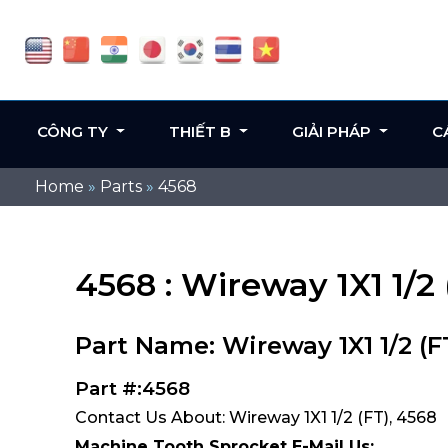
CÔNG TY
THIẾT B
GIẢI PHÁP
C
Home
»
Parts
»
4568
4568 : Wireway 1X1 1/2 
Part Name: Wireway 1X1 1/2 (F
Part #:4568
Contact Us About: Wireway 1X1 1/2 (FT), 4568
Machine Tooth Sprocket E-Mail Us: