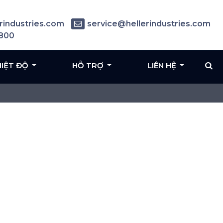
rindustries.com
service@hellerindustries.com
6800
HIỆT ĐỘ
HỖ TRỢ
LIÊN HỆ