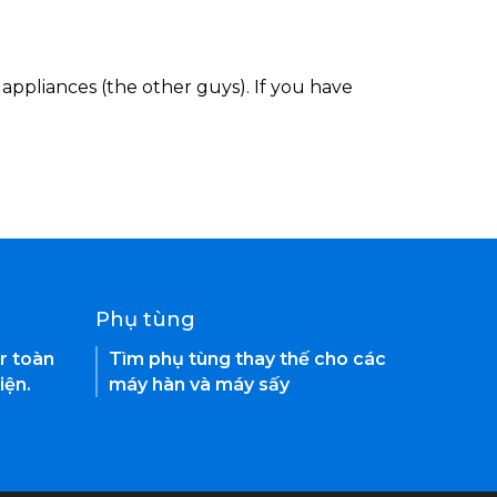
appliances (the other guys). If you have
Phụ tùng
r toàn
Tìm phụ tùng thay thế cho các
iện.
máy hàn và máy sấy