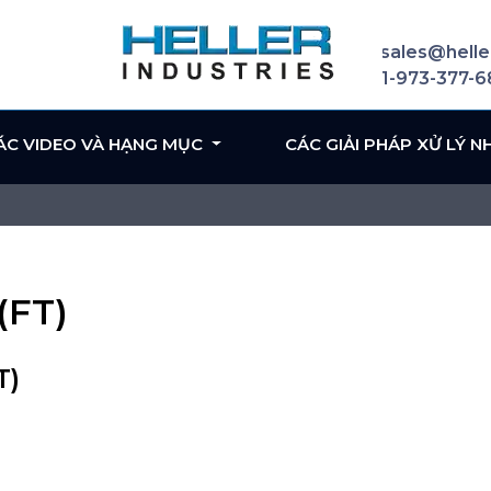
sales@helle
1-973-377-
ÁC VIDEO VÀ HẠNG MỤC
CÁC GIẢI PHÁP XỬ LÝ N
(FT)
T)