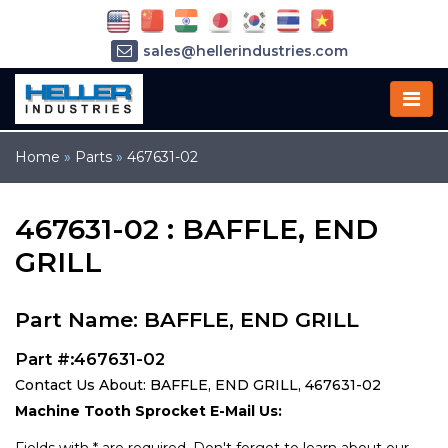
sales@hellerindustries.com
service@hellerindustries.com
1-973-377-6800
Home
»
Parts
»
467631-02
467631-02 : BAFFLE, END
GRILL
Part Name: BAFFLE, END GRILL
Part #:467631-02
Contact Us About: BAFFLE, END GRILL, 467631-02
Machine Tooth Sprocket E-Mail Us: