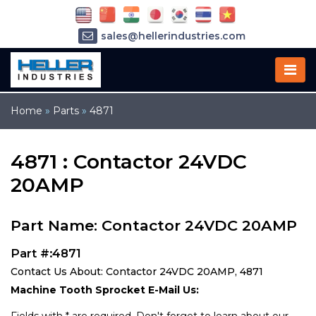
sales@hellerindustries.com
service@hellerindustries.com
1-973-377-6800
Home
»
Parts
»
4871
4871 : Contactor 24VDC
20AMP
Part Name: Contactor 24VDC 20AMP
Part #:4871
Contact Us About: Contactor 24VDC 20AMP, 4871
Machine Tooth Sprocket E-Mail Us: