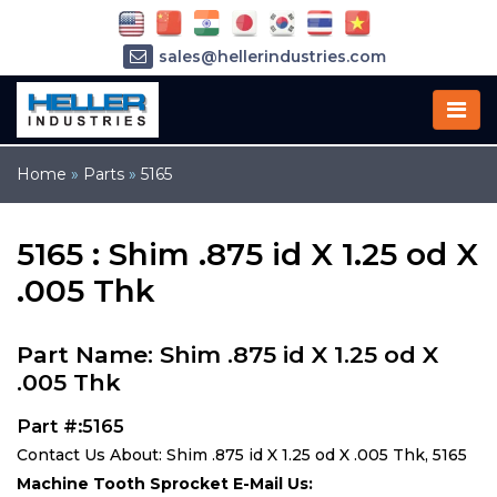
sales@hellerindustries.com
service@hellerindustries.com
1-973-377-6800
Home
»
Parts
»
5165
5165 : Shim .875 id X 1.25 od X
.005 Thk
Part Name: Shim .875 id X 1.25 od X
.005 Thk
Part #:5165
Contact Us About: Shim .875 id X 1.25 od X .005 Thk, 5165
Machine Tooth Sprocket E-Mail Us: