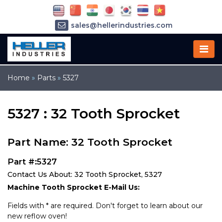
sales@hellerindustries.com
service@hellerindustries.com
1-973-377-6800
Home
»
Parts
»
5327
5327 : 32 Tooth Sprocket
Part Name: 32 Tooth Sprocket
Part #:5327
Contact Us About: 32 Tooth Sprocket, 5327
Machine Tooth Sprocket E-Mail Us:
Fields with * are required. Don't forget to learn about our
new reflow oven!