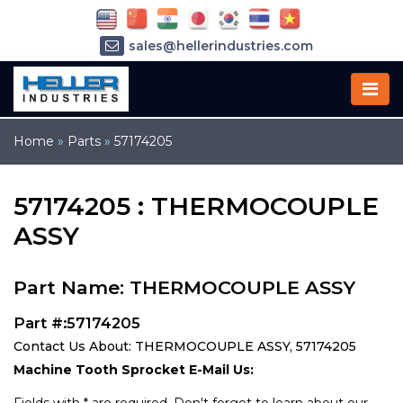
sales@hellerindustries.com
service@hellerindustries.com
1-973-377-6800
Home
»
Parts
»
57174205
57174205 : THERMOCOUPLE
ASSY
Part Name: THERMOCOUPLE ASSY
Part #:57174205
Contact Us About: THERMOCOUPLE ASSY, 57174205
Machine Tooth Sprocket E-Mail Us: