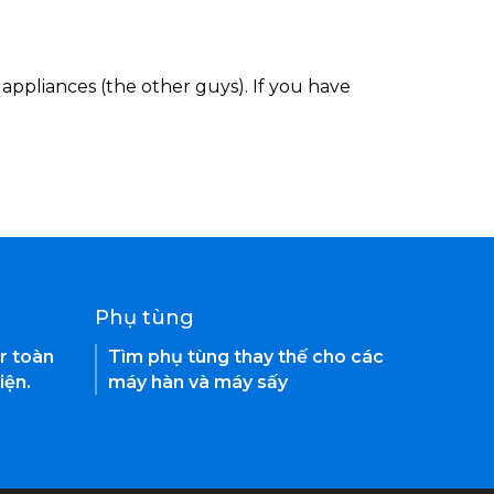
appliances (the other guys). If you have
Phụ tùng
r toàn
Tìm phụ tùng thay thế cho các
iện.
máy hàn và máy sấy