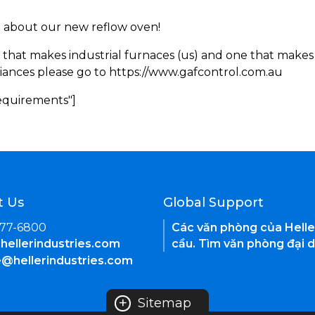
rn about our new reflow oven!
 that makes industrial furnaces (us) and one that makes 
iances please go to https://www.gafcontrol.com.au
Requirements"]
t Us
Global Support
377-6800
Các văn phòng của Helle
hellerindustries.com
cầu. Tìm văn phòng đại d
e@hellerindustries.com
+
Sitemap