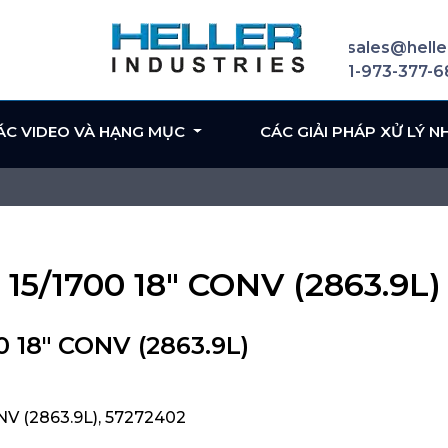
sales@helle
1-973-377-
ÁC VIDEO VÀ HẠNG MỤC
CÁC GIẢI PHÁP XỬ LÝ N
 15/1700 18" CONV (2863.9L)
0 18" CONV (2863.9L)
NV (2863.9L), 57272402