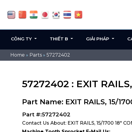
CÔNG TY
THIẾT B
GIẢI PHÁP
C
Home
»
Parts
»
57272402
57272402 : EXIT RAILS,
Part Name: EXIT RAILS, 15/170
Part #:57272402
Contact Us About: EXIT RAILS, 15/1700 18" CO
Machine Tooth Sprocket E-Mail Us: