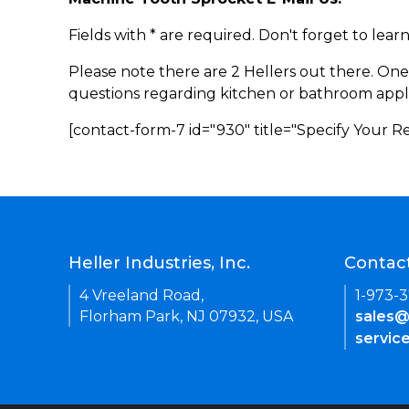
Fields with * are required. Don't forget to lea
Please note there are 2 Hellers out there. One
questions regarding kitchen or bathroom appl
[contact-form-7 id="930" title="Specify Your 
Heller Industries, Inc.
Contac
4 Vreeland Road,
1-973-
Florham Park, NJ 07932, USA
sales@
servic