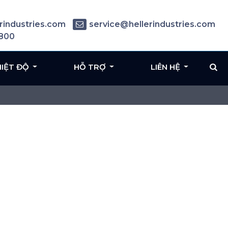
rindustries.com
service@hellerindustries.com
6800
HIỆT ĐỘ
HỖ TRỢ
LIÊN HỆ