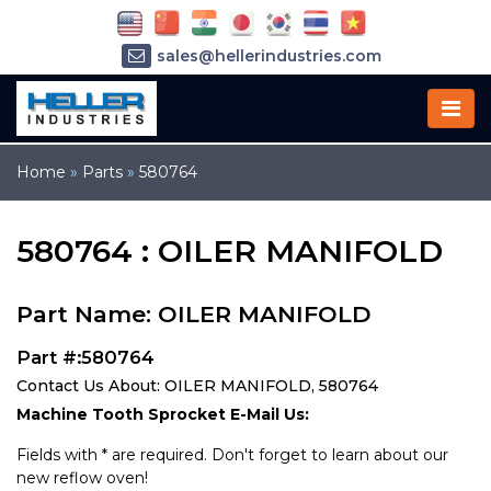
sales@hellerindustries.com
service@hellerindustries.com
1-973-377-6800
Home
»
Parts
»
580764
580764 : OILER MANIFOLD
Part Name: OILER MANIFOLD
Part #:580764
Contact Us About: OILER MANIFOLD, 580764
Machine Tooth Sprocket E-Mail Us:
Fields with * are required. Don't forget to learn about our
new reflow oven!