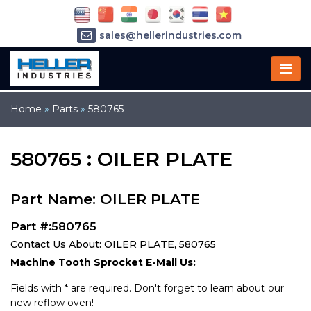
sales@hellerindustries.com
service@hellerindustries.com
1-973-377-6800
Home
»
Parts
»
580765
580765 : OILER PLATE
Part Name: OILER PLATE
Part #:580765
Contact Us About: OILER PLATE, 580765
Machine Tooth Sprocket E-Mail Us:
Fields with * are required. Don't forget to learn about our
new reflow oven!