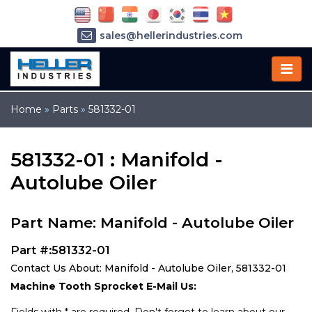
sales@hellerindustries.com
service@hellerindustries.com
1-973-377-6800
Home
»
Parts
»
581332-01
581332-01 : Manifold -
Autolube Oiler
Part Name: Manifold - Autolube Oiler
Part #:581332-01
Contact Us About: Manifold - Autolube Oiler, 581332-01
Machine Tooth Sprocket E-Mail Us: