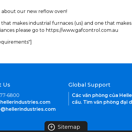
rn about our new reflow oven!
 that makes industrial furnaces (us) and one that makes 
iances please go to https://www.gafcontrol.com.au
Requirements"]
t Us
Global Support
377-6800
Các văn phòng của Helle
hellerindustries.com
cầu. Tìm văn phòng đại d
e@hellerindustries.com
+
Sitemap