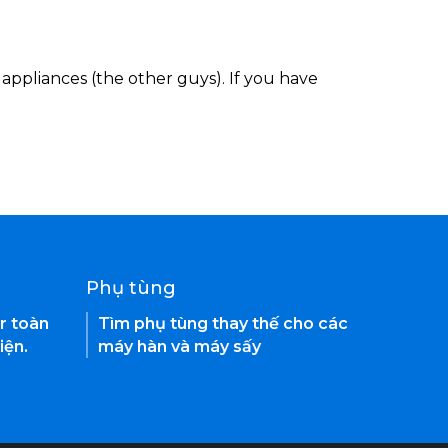
appliances (the other guys). If you have
Phụ tùng
r toàn
Tìm phụ tùng thay thế cho các
iện.
máy hàn và máy sấy