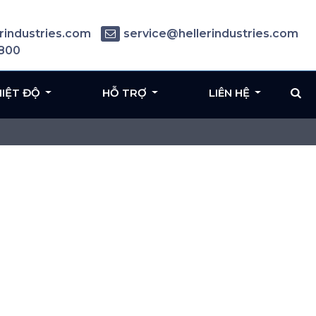
rindustries.com
service@hellerindustries.com
6800
HIỆT ĐỘ
HỖ TRỢ
LIÊN HỆ