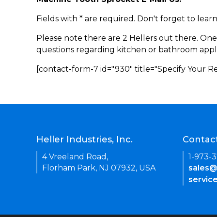
Fields with * are required. Don't forget to lea
Please note there are 2 Hellers out there. One
questions regarding kitchen or bathroom appl
[contact-form-7 id="930" title="Specify Your 
Heller Industries, Inc.
Contac
4 Vreeland Road,
1-973-
Florham Park, NJ 07932, USA
sales@
servic