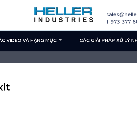
sales@helle
1-973-377-
ÁC VIDEO VÀ HẠNG MỤC
CÁC GIẢI PHÁP XỬ LÝ N
it