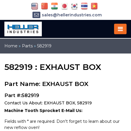
sales@hellerindustries.com
service@hellerindustries.com
1-973-377-6800
Home
»
Parts
»
582919
582919 : EXHAUST BOX
Part Name: EXHAUST BOX
Part #:582919
Contact Us About: EXHAUST BOX, 582919
Machine Tooth Sprocket E-Mail Us:
Fields with * are required. Don't forget to learn about our
new reflow oven!