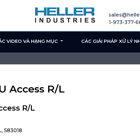
sales@helle
1-973-377-
ÁC VIDEO VÀ HẠNG MỤC
CÁC GIẢI PHÁP XỬ LÝ N
PU Access R/L
ccess R/L
L, 583018