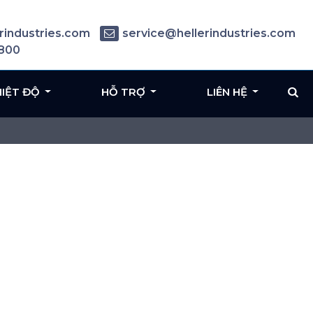
rindustries.com
service@hellerindustries.com
6800
HIỆT ĐỘ
HỖ TRỢ
LIÊN HỆ