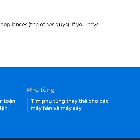
appliances (the other guys). If you have
Phụ tùng
r toàn
Tìm phụ tùng thay thế cho các
iện.
máy hàn và máy sấy