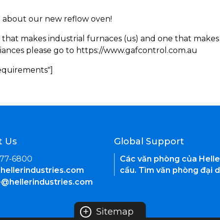
rn about our new reflow oven!
 that makes industrial furnaces (us) and one that makes 
iances please go to https://www.gafcontrol.com.au
Requirements"]
t Us
Global Support
377-6800
Các văn phòng của Helle
hellerindustries.com
cầu. Tìm văn phòng đại d
e@hellerindustries.com
+
Sitemap