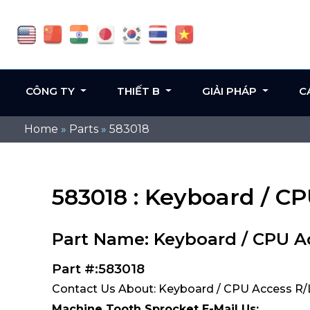
CÔNG TY
THIẾT B
GIẢI PHÁP
C
Home
»
Parts
»
583018
583018 : Keyboard / C
Part Name: Keyboard / CPU A
Part #:583018
Contact Us About: Keyboard / CPU Access R/
Machine Tooth Sprocket E-Mail Us: