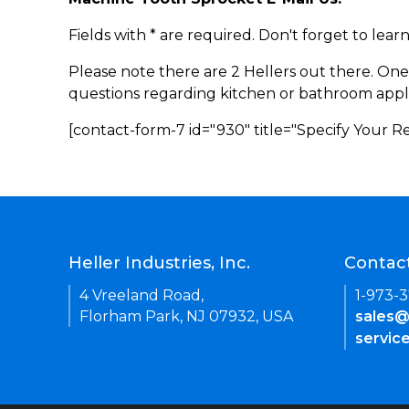
Fields with * are required. Don't forget to lea
Please note there are 2 Hellers out there. One
questions regarding kitchen or bathroom appl
[contact-form-7 id="930" title="Specify Your 
Heller Industries, Inc.
Contac
4 Vreeland Road,
1-973-
Florham Park, NJ 07932, USA
sales@
servic