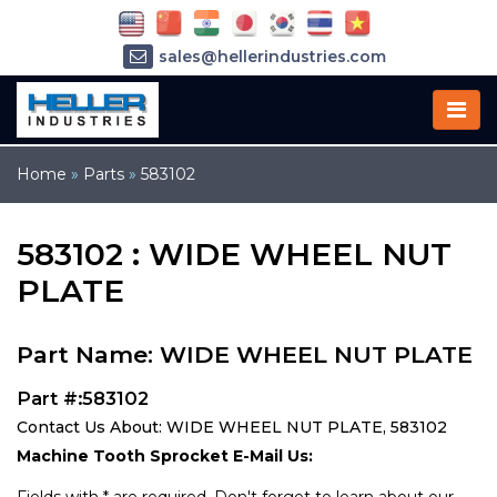
sales@hellerindustries.com
service@hellerindustries.com
1-973-377-6800
Home
»
Parts
»
583102
583102 : WIDE WHEEL NUT
PLATE
Part Name: WIDE WHEEL NUT PLATE
Part #:583102
Contact Us About: WIDE WHEEL NUT PLATE, 583102
Machine Tooth Sprocket E-Mail Us: