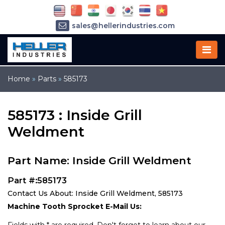
sales@hellerindustries.com
service@hellerindustries.com
1-973-377-6800
Home
»
Parts
»
585173
585173 : Inside Grill
Weldment
Part Name: Inside Grill Weldment
Part #:585173
Contact Us About: Inside Grill Weldment, 585173
Machine Tooth Sprocket E-Mail Us: