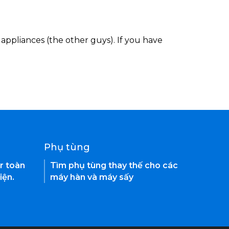
appliances (the other guys). If you have
Phụ tùng
r toàn
Tìm phụ tùng thay thế cho các
iện.
máy hàn và máy sấy