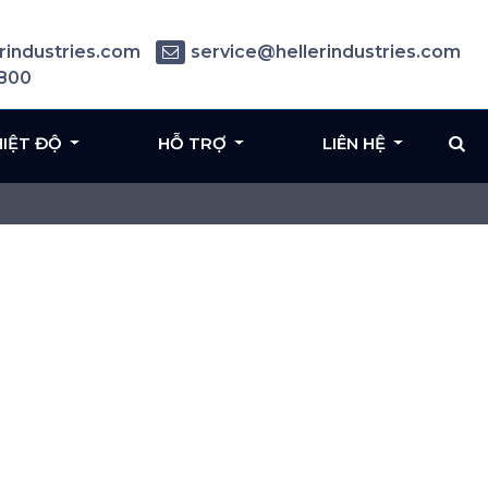
rindustries.com
service@hellerindustries.com
6800
HIỆT ĐỘ
HỖ TRỢ
LIÊN HỆ