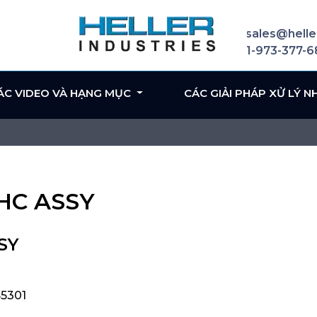
sales@helle
1-973-377-
ÁC VIDEO VÀ HẠNG MỤC
CÁC GIẢI PHÁP XỬ LÝ N
EHC ASSY
SY
45301