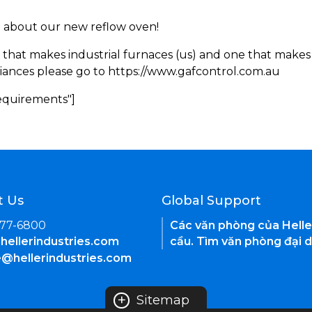
rn about our new reflow oven!
 that makes industrial furnaces (us) and one that makes 
iances please go to https://www.gafcontrol.com.au
Requirements"]
t Us
Global Support
377-6800
Các văn phòng của Helle
hellerindustries.com
cầu. Tìm văn phòng đại d
e@hellerindustries.com
+
Sitemap