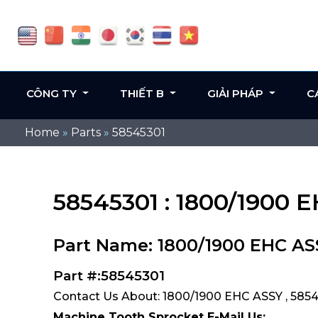
CÔNG TY
THIẾT B
GIẢI PHÁP
C
Home
»
Parts
»
58545301
58545301 : 1800/1900 
Part Name: 1800/1900 EHC AS
Part #:58545301
Contact Us About: 1800/1900 EHC ASSY , 585
Machine Tooth Sprocket E-Mail Us: