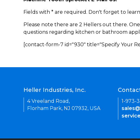
Fields with * are required. Don't forget to lea
Please note there are 2 Hellers out there. One
questions regarding kitchen or bathroom appl
[contact-form-7 id="930" title="Specify Your 
Heller Industries, Inc.
Contac
4 Vreeland Road,
1-973-
Florham Park, NJ 07932, USA
sales@
servic