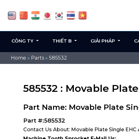
CÔNG TY
THIẾT B
GIẢI PHÁP
C
Home
»
Parts
»
585532
585532 : Movable Plat
Part Name: Movable Plate Si
Part #:585532
Contact Us About: Movable Plate Single EHC 
Machine Tooth Sprocket E-Mail Us: