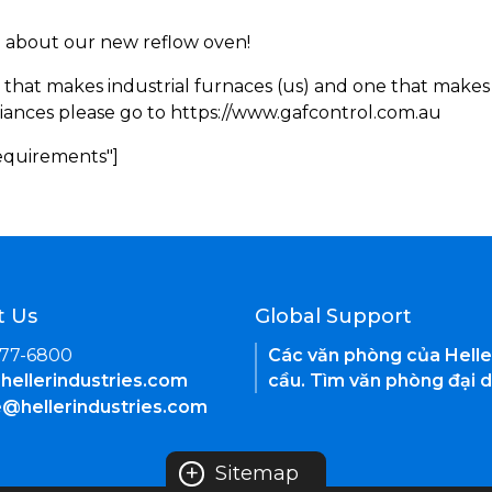
rn about our new reflow oven!
 that makes industrial furnaces (us) and one that makes 
iances please go to https://www.gafcontrol.com.au
Requirements"]
t Us
Global Support
377-6800
Các văn phòng của Helle
hellerindustries.com
cầu. Tìm văn phòng đại d
e@hellerindustries.com
+
Sitemap