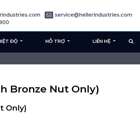
rindustries.com
service@hellerindustries.com
6800
HIỆT ĐỘ
HỖ TRỢ
LIÊN HỆ
th Bronze Nut Only)
t Only)