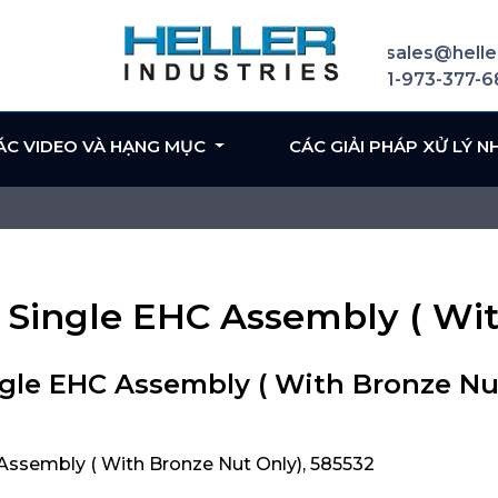
sales@helle
1-973-377-
ÁC VIDEO VÀ HẠNG MỤC
CÁC GIẢI PHÁP XỬ LÝ N
e Single EHC Assembly ( Wi
ngle EHC Assembly ( With Bronze Nu
Assembly ( With Bronze Nut Only), 585532