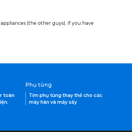
appliances (the other guys). If you have
Phụ tùng
r toàn
Tìm phụ tùng thay thế cho các
iện.
máy hàn và máy sấy