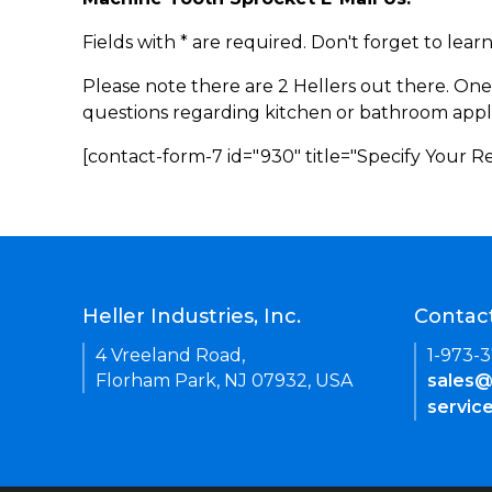
Fields with * are required. Don't forget to lea
Please note there are 2 Hellers out there. One
questions regarding kitchen or bathroom appl
[contact-form-7 id="930" title="Specify Your 
Heller Industries, Inc.
Contac
4 Vreeland Road,
1-973-
Florham Park, NJ 07932, USA
sales@
servic