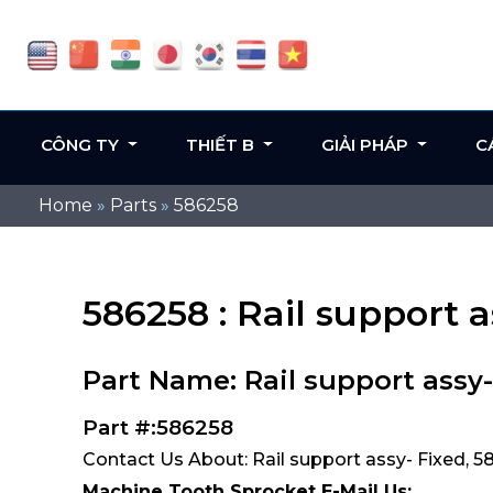
CÔNG TY
THIẾT B
GIẢI PHÁP
C
Home
»
Parts
»
586258
586258 : Rail support a
Part Name: Rail support assy-
Part #:586258
Contact Us About: Rail support assy- Fixed, 
Machine Tooth Sprocket E-Mail Us: