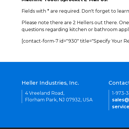
Fields with * are required. Don't forget to lea
Please note there are 2 Hellers out there. One
questions regarding kitchen or bathroom appl
[contact-form-7 id="930" title="Specify Your 
Heller Industries, Inc.
Contac
4 Vreeland Road,
1-973-
Florham Park, NJ 07932, USA
sales@
servic