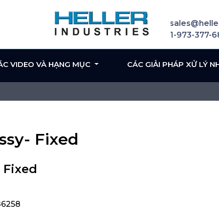
sales@helle
1-973-377-
ÁC VIDEO VÀ HẠNG MỤC
CÁC GIẢI PHÁP XỬ LÝ N
ssy- Fixed
 Fixed
586258