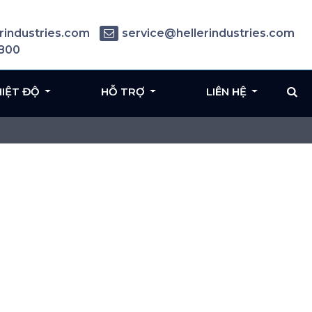
rindustries.com
service@hellerindustries.com
6800
HIỆT ĐỘ
HỖ TRỢ
LIÊN HỆ