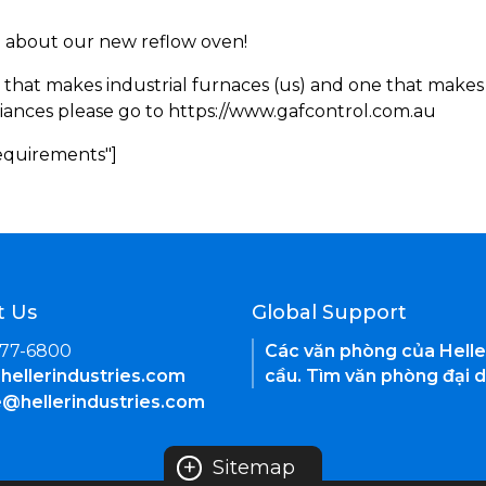
rn about our new reflow oven!
 that makes industrial furnaces (us) and one that makes 
iances please go to https://www.gafcontrol.com.au
Requirements"]
t Us
Global Support
377-6800
Các văn phòng của Helle
hellerindustries.com
cầu. Tìm văn phòng đại d
e@hellerindustries.com
+
Sitemap