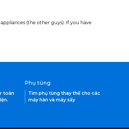
appliances (the other guys). If you have
Phụ tùng
r toàn
Tìm phụ tùng thay thế cho các
iện.
máy hàn và máy sấy