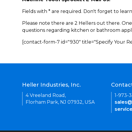
Fields with * are required. Don't forget to lea
Please note there are 2 Hellers out there. One
questions regarding kitchen or bathroom appl
[contact-form-7 id="930" title="Specify Your 
Heller Industries, Inc.
Contac
4 Vreeland Road,
1-973-
Florham Park, NJ 07932, USA
sales@
servic