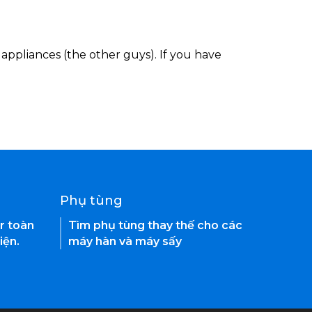
appliances (the other guys). If you have
Phụ tùng
r toàn
Tìm phụ tùng thay thế cho các
iện.
máy hàn và máy sấy