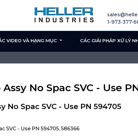
sales@helle
1-973-377-
ÁC VIDEO VÀ HẠNG MỤC
CÁC GIẢI PHÁP XỬ LÝ N
p Assy No Spac SVC - Use P
sy No Spac SVC - Use PN 594705
ac SVC - Use PN 594705, 586366