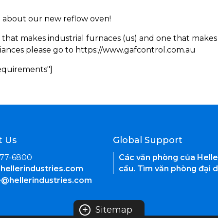
rn about our new reflow oven!
 that makes industrial furnaces (us) and one that makes 
iances please go to https://www.gafcontrol.com.au
Requirements"]
t Us
Global Support
377-6800
Các văn phòng của Helle
hellerindustries.com
cầu. Tìm văn phòng đại d
e@hellerindustries.com
+
Sitemap