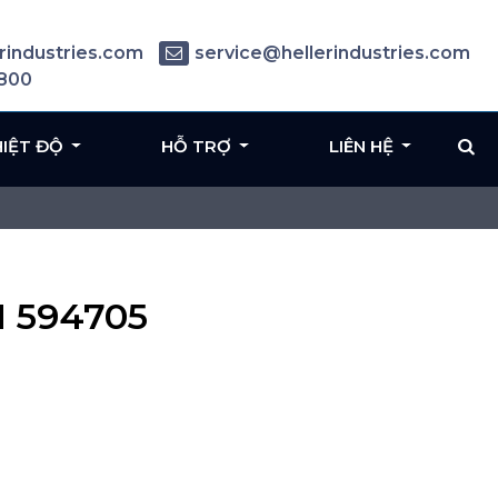
rindustries.com
service@hellerindustries.com
6800
HIỆT ĐỘ
HỖ TRỢ
LIÊN HỆ
N 594705