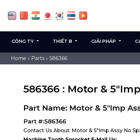
CÔNG TY
THIẾT B
GIẢI PHÁP
C
Home
»
Parts
»
586366
586366 : Motor & 5"Im
Part Name: Motor & 5"Imp As
Part #:586366
Contact Us About: Motor & 5"Imp Assy No Sp
Machine Tooth Sprocket E-Mail Us: