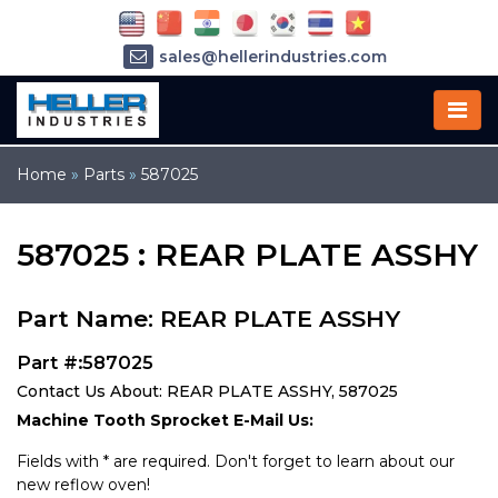
sales@hellerindustries.com
service@hellerindustries.com
1-973-377-6800
Home
»
Parts
»
587025
587025 : REAR PLATE ASSHY
Part Name: REAR PLATE ASSHY
Part #:587025
Contact Us About: REAR PLATE ASSHY, 587025
Machine Tooth Sprocket E-Mail Us:
Fields with * are required. Don't forget to learn about our
new reflow oven!