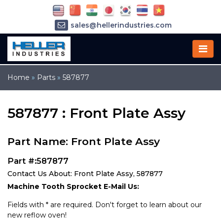
sales@hellerindustries.com
service@hellerindustries.com
1-973-377-6800
Home
»
Parts
»
587877
587877 : Front Plate Assy
Part Name: Front Plate Assy
Part #:587877
Contact Us About: Front Plate Assy, 587877
Machine Tooth Sprocket E-Mail Us:
Fields with * are required. Don't forget to learn about our
new reflow oven!