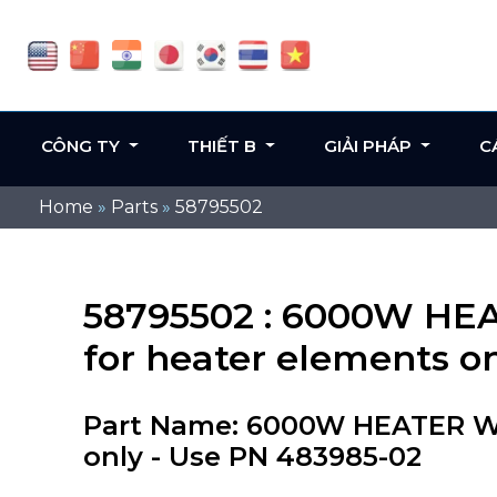
CÔNG TY
THIẾT B
GIẢI PHÁP
C
Home
»
Parts
»
58795502
58795502 : 6000W HEA
for heater elements o
Part Name: 6000W HEATER WI
only - Use PN 483985-02