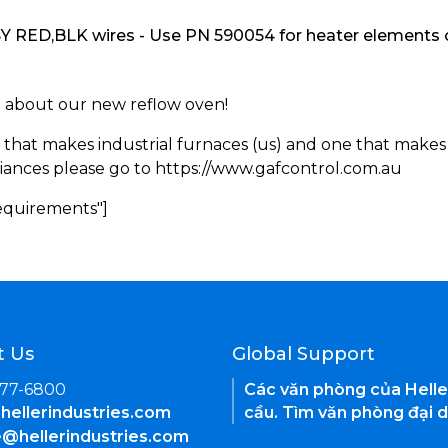
RED,BLK wires - Use PN 590054 for heater elements o
rn about our new reflow oven!
 that makes industrial furnaces (us) and one that makes 
iances please go to https://www.gafcontrol.com.au
Requirements"]
t Us
Global Support
377-6800
Các văn phòng của Helle
hellerindustries.com
cầu. Tìm văn phòng đại d
e@hellerindustries.com