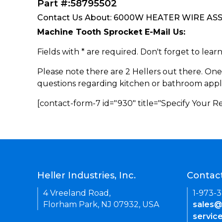
Part #:58795502
Contact Us About: 6000W HEATER WIRE ASSY 
Machine Tooth Sprocket E-Mail Us:
Fields with * are required. Don't forget to lea
Please note there are 2 Hellers out there. One
questions regarding kitchen or bathroom appl
[contact-form-7 id="930" title="Specify Your 
Heller Industries, Inc.
Contac
4 Vreeland Road,
1-973-
Florham Park, NJ 07932, USA
sales@
servic