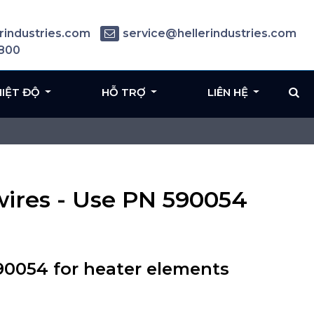
rindustries.com
service@hellerindustries.com
6800
HIỆT ĐỘ
HỖ TRỢ
LIÊN HỆ
res - Use PN 590054
0054 for heater elements