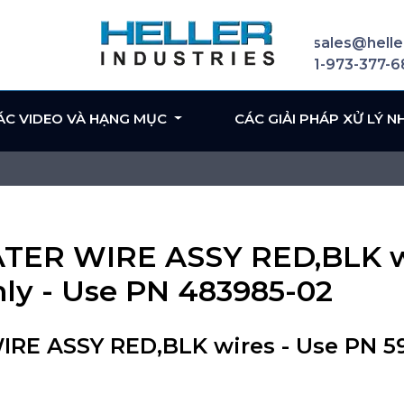
sales@helle
1-973-377-
ÁC VIDEO VÀ HẠNG MỤC
CÁC GIẢI PHÁP XỬ LÝ N
TER WIRE ASSY RED,BLK wi
nly - Use PN 483985-02
RE ASSY RED,BLK wires - Use PN 59