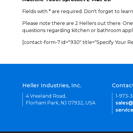
Fields with * are required. Don't forget to lea
Please note there are 2 Hellers out there. One
questions regarding kitchen or bathroom appl
[contact-form-7 id="930" title="Specify Your 
Heller Industries, Inc.
Contac
4 Vreeland Road,
1-973-
Florham Park, NJ 07932, USA
sales@
servic