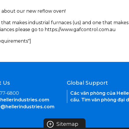
rn about our new reflow oven!
 that makes industrial furnaces (us) and one that makes 
iances please go to https://www.gafcontrol.com.au
Requirements"]
t Us
Global Support
377-6800
Các văn phòng của Helle
hellerindustries.com
cầu. Tìm văn phòng đại d
e@hellerindustries.com
+
Sitemap