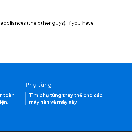
appliances (the other guys). If you have
Phụ tùng
r toàn
Tìm phụ tùng thay thế cho các
iện.
máy hàn và máy sấy