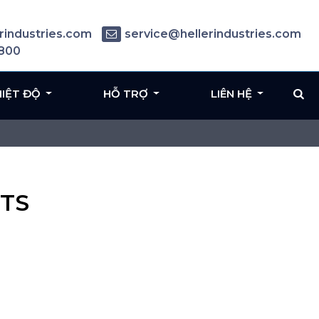
rindustries.com
service@hellerindustries.com
6800
HIỆT ĐỘ
HỖ TRỢ
LIÊN HỆ
NTS