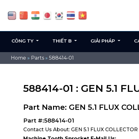
CÔNG TY
THIẾT B
GIẢI PHÁP
C
Home
»
Parts
»
588414-01
588414-01 : GEN 5.1
Part Name: GEN 5.1 FLUX C
Part #:588414-01
Contact Us About: GEN 5.1 FLUX COLLECTO
Machine Tooth Sprocket E-Mail Us: