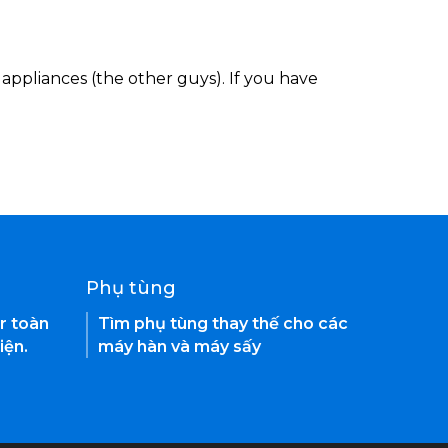
appliances (the other guys). If you have
Phụ tùng
r toàn
Tìm phụ tùng thay thế cho các
iện.
máy hàn và máy sấy