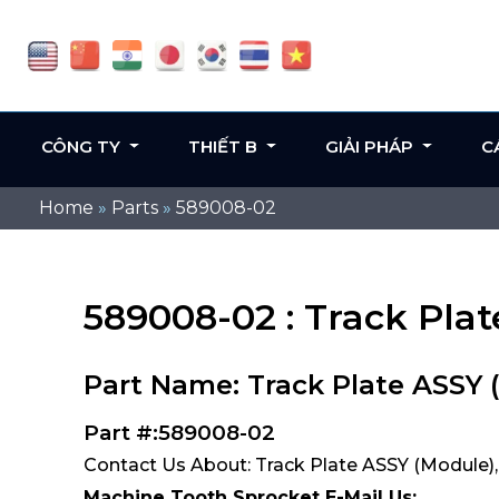
CÔNG TY
THIẾT B
GIẢI PHÁP
C
Home
»
Parts
»
589008-02
589008-02 : Track Pla
Part Name: Track Plate ASSY 
Part #:589008-02
Contact Us About: Track Plate ASSY (Module)
Machine Tooth Sprocket E-Mail Us: