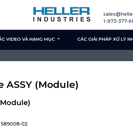
sales@helle
1-973-377-
ÁC VIDEO VÀ HẠNG MỤC
CÁC GIẢI PHÁP XỬ LÝ N
te ASSY (Module)
(Module)
, 589008-02