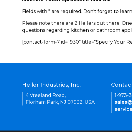
Fields with * are required. Don't forget to lea
Please note there are 2 Hellers out there. One
questions regarding kitchen or bathroom appl
[contact-form-7 id="930" title="Specify Your 
Heller Industries, Inc.
Contac
4 Vreeland Road,
1-973-
Florham Park, NJ 07932, USA
sales@
servic