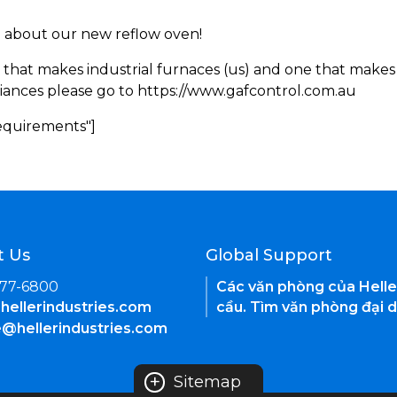
rn about our new reflow oven!
 that makes industrial furnaces (us) and one that makes 
iances please go to https://www.gafcontrol.com.au
Requirements"]
t Us
Global Support
377-6800
Các văn phòng của Helle
hellerindustries.com
cầu. Tìm văn phòng đại d
e@hellerindustries.com
+
Sitemap