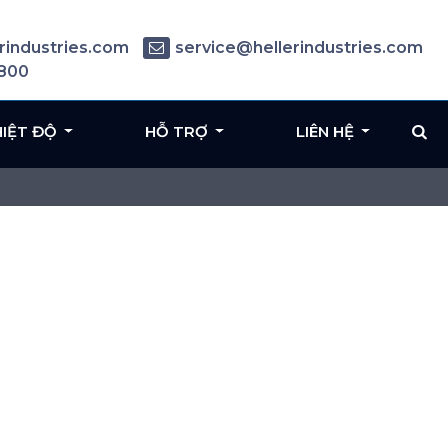
rindustries.com
service@hellerindustries.com
6800
HIỆT ĐỘ
HỖ TRỢ
LIÊN HỆ