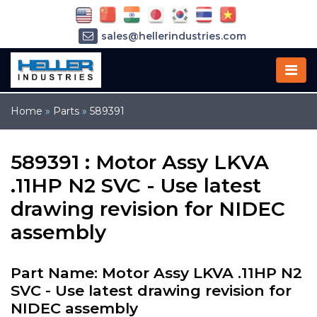
sales@hellerindustries.com
service@hellerindustries.com
1-973-377-6800
Home
»
Parts
»
589391
589391 : Motor Assy LKVA
.11HP N2 SVC - Use latest
drawing revision for NIDEC
assembly
Part Name: Motor Assy LKVA .11HP N2
SVC - Use latest drawing revision for
NIDEC assembly