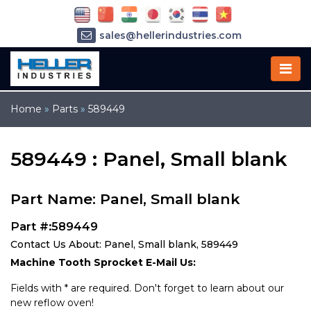
sales@hellerindustries.com
service@hellerindustries.com
1-973-377-6800
Home
»
Parts
»
589449
589449 : Panel, Small blank
Part Name: Panel, Small blank
Part #:589449
Contact Us About: Panel, Small blank, 589449
Machine Tooth Sprocket E-Mail Us:
Fields with * are required. Don't forget to learn about our
new reflow oven!