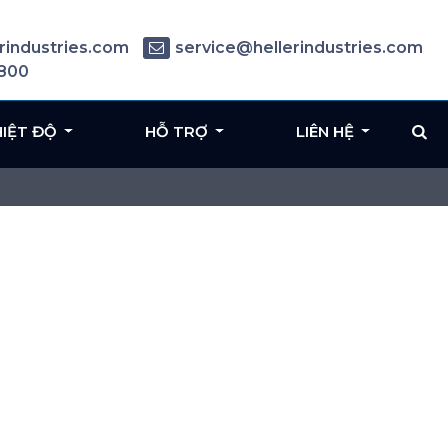
rindustries.com
service@hellerindustries.com
6800
HIỆT ĐỘ
HỖ TRỢ
LIÊN HỆ