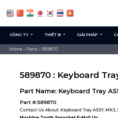
CÔNG TY
THIẾT B
GIẢI PHÁP
C
Home
»
Parts
»
589870
589870 : Keyboard Tra
Part Name: Keyboard Tray AS
Part #:589870
Contact Us About: Keyboard Tray ASSY, MK3,
Machine Tooth Sprocket E-Mail Us: