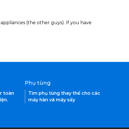
appliances (the other guys). If you have
Phụ tùng
r toàn
Tìm phụ tùng thay thế cho các
iện.
máy hàn và máy sấy