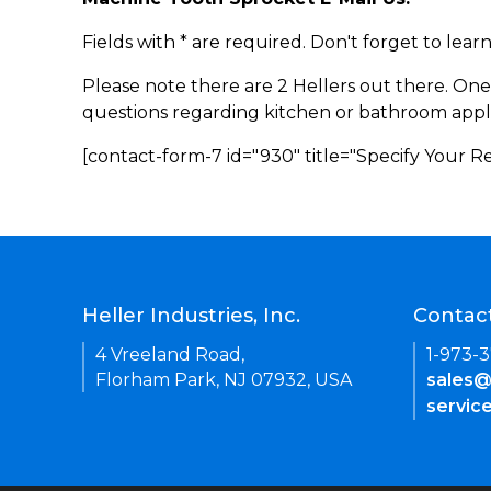
Fields with * are required. Don't forget to lea
Please note there are 2 Hellers out there. One
questions regarding kitchen or bathroom appl
[contact-form-7 id="930" title="Specify Your 
Heller Industries, Inc.
Contac
4 Vreeland Road,
1-973-
Florham Park, NJ 07932, USA
sales@
servic