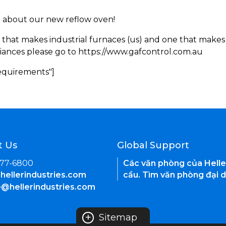
rn about our new reflow oven!
 that makes industrial furnaces (us) and one that makes 
iances please go to https://www.gafcontrol.com.au
Requirements"]
t Us
Global Support
377-6800
Các văn phòng của Helle
hellerindustries.com
cầu. Tìm văn phòng đại d
e@hellerindustries.com
+
Sitemap