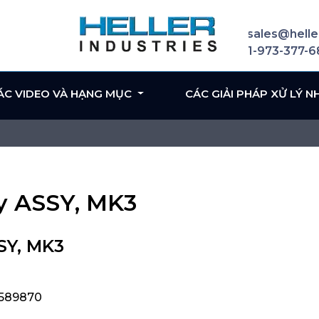
sales@helle
1-973-377-
ÁC VIDEO VÀ HẠNG MỤC
CÁC GIẢI PHÁP XỬ LÝ N
y ASSY, MK3
SY, MK3
 589870