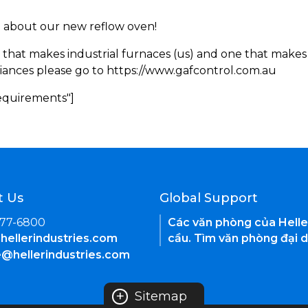
rn about our new reflow oven!
 that makes industrial furnaces (us) and one that makes 
iances please go to https://www.gafcontrol.com.au
Requirements"]
t Us
Global Support
377-6800
Các văn phòng của Helle
hellerindustries.com
cầu. Tìm văn phòng đại d
e@hellerindustries.com
+
Sitemap