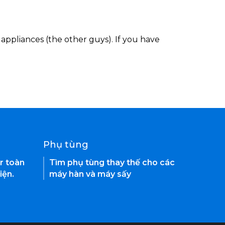
appliances (the other guys). If you have
Phụ tùng
r toàn
Tìm phụ tùng thay thế cho các
iện.
máy hàn và máy sấy