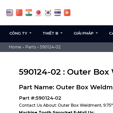
CÔNG TY
THIẾT B
GIẢI PHÁP
C
Home
»
Parts
»
590124-02
590124-02 : Outer Box 
Part Name: Outer Box Weldmen
Part #:590124-02
Contact Us About: Outer Box Weldment, 9.75" 
Machine Tooth Sprocket E-Mail Us: