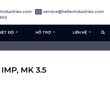
rindustries.com
service@hellerindustries.com
6800
HIỆT ĐỘ
HỖ TRỢ
LIÊN HỆ
 IMP, MK 3.5