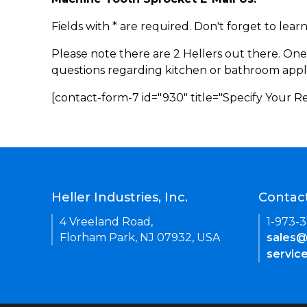
Fields with * are required. Don't forget to lea
Please note there are 2 Hellers out there. One
questions regarding kitchen or bathroom appl
[contact-form-7 id="930" title="Specify Your 
Heller Industries, Inc.
Contac
4 Vreeland Road,
1-973-
Florham Park, NJ 07932, USA
sales@
servic