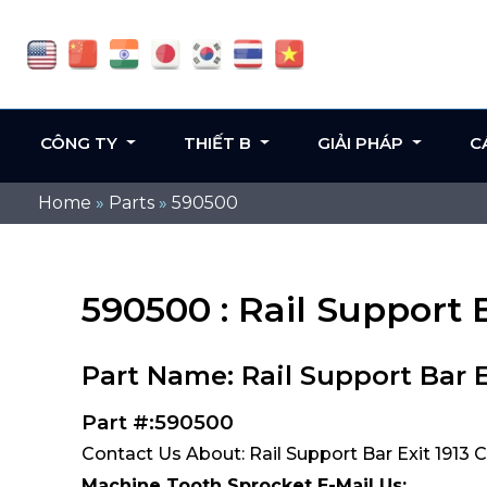
CÔNG TY
THIẾT B
GIẢI PHÁP
C
Home
»
Parts
»
590500
590500 : Rail Support B
Part Name: Rail Support Bar E
Part #:590500
Contact Us About: Rail Support Bar Exit 1913 
Machine Tooth Sprocket E-Mail Us: