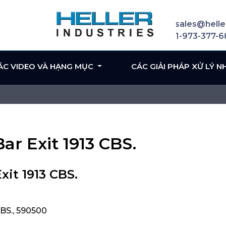
sales@helle
1-973-377-
ÁC VIDEO VÀ HẠNG MỤC
CÁC GIẢI PHÁP XỬ LÝ N
ar Exit 1913 CBS.
xit 1913 CBS.
CBS., 590500