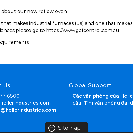
rn about our new reflow oven!
 that makes industrial furnaces (us) and one that makes 
iances please go to https://www.gafcontrol.com.au
Requirements"]
t Us
Global Support
377-6800
Các văn phòng của Helle
hellerindustries.com
cầu. Tìm văn phòng đại d
e@hellerindustries.com
+
Sitemap