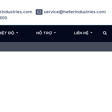
rindustries.com
service@hellerindustries.com
6800
HIỆT ĐỘ
HỖ TRỢ
LIÊN HỆ