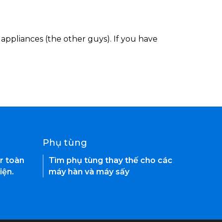
appliances (the other guys). If you have
Phụ tùng
r toàn
Tìm phụ tùng thay thế cho các
iện.
máy hàn và máy sấy