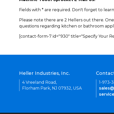
Fields with * are required. Don't forget to lea
Please note there are 2 Hellers out there. One
questions regarding kitchen or bathroom appl
[contact-form-7 id="930" title="Specify Your 
Heller Industries, Inc.
Contac
4 Vreeland Road,
1-973-
Florham Park, NJ 07932, USA
sales@
servic