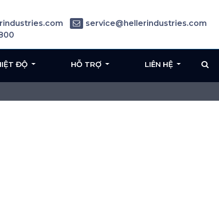
rindustries.com
service@hellerindustries.com
6800
HIỆT ĐỘ
HỖ TRỢ
LIÊN HỆ