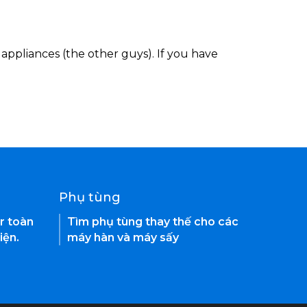
appliances (the other guys). If you have
Phụ tùng
r toàn
Tìm phụ tùng thay thế cho các
iện.
máy hàn và máy sấy