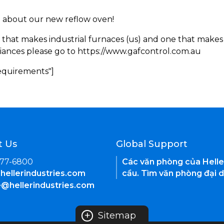
rn about our new reflow oven!
 that makes industrial furnaces (us) and one that makes 
iances please go to https://www.gafcontrol.com.au
Requirements"]
t Us
Global Support
377-6800
Các văn phòng của Helle
hellerindustries.com
cầu. Tìm văn phòng đại d
e@hellerindustries.com
+
Sitemap