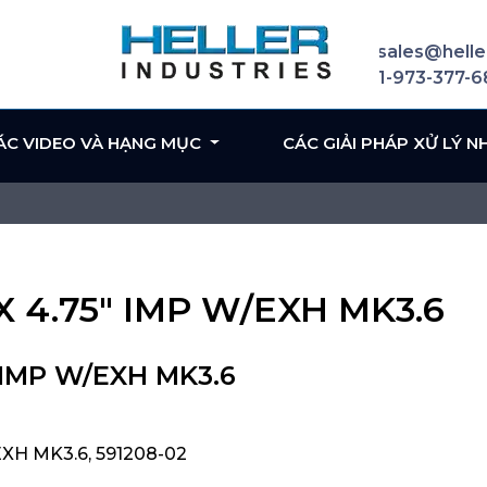
sales@helle
1-973-377-
ÁC VIDEO VÀ HẠNG MỤC
CÁC GIẢI PHÁP XỬ LÝ N
X 4.75" IMP W/EXH MK3.6
 IMP W/EXH MK3.6
XH MK3.6, 591208-02