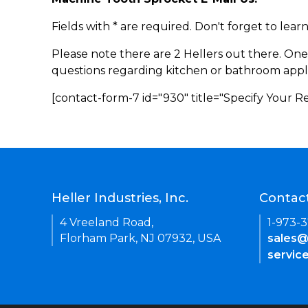
Fields with * are required. Don't forget to lea
Please note there are 2 Hellers out there. One
questions regarding kitchen or bathroom appl
[contact-form-7 id="930" title="Specify Your 
Heller Industries, Inc.
Contac
4 Vreeland Road,
1-973-
Florham Park, NJ 07932, USA
sales@
servic