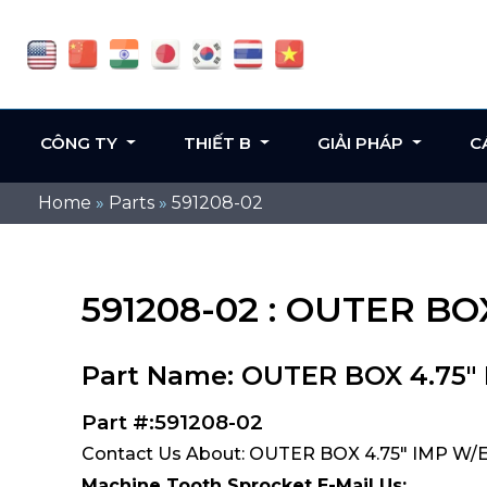
CÔNG TY
THIẾT B
GIẢI PHÁP
C
Home
»
Parts
»
591208-02
591208-02 : OUTER BO
Part Name: OUTER BOX 4.75"
Part #:591208-02
Contact Us About: OUTER BOX 4.75" IMP W/E
Machine Tooth Sprocket E-Mail Us: