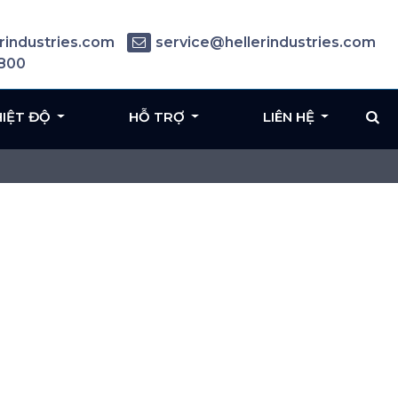
rindustries.com
service@hellerindustries.com
6800
HIỆT ĐỘ
HỖ TRỢ
LIÊN HỆ