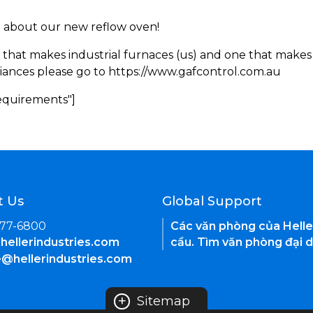
rn about our new reflow oven!
 that makes industrial furnaces (us) and one that makes 
iances please go to https://www.gafcontrol.com.au
Requirements"]
t Us
Global Support
377-6800
Các văn phòng của Helle
hellerindustries.com
cầu. Tìm văn phòng đại d
e@hellerindustries.com
+
Sitemap