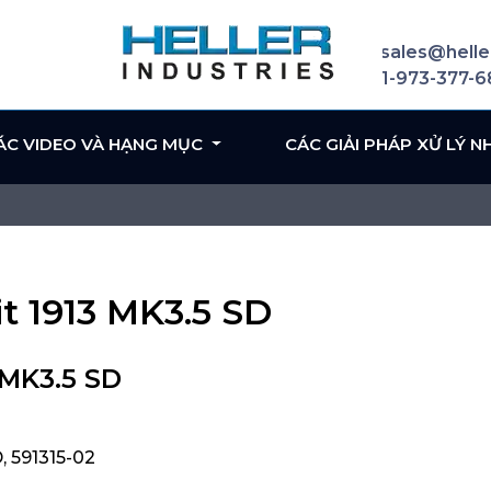
sales@helle
1-973-377-
ÁC VIDEO VÀ HẠNG MỤC
CÁC GIẢI PHÁP XỬ LÝ N
it 1913 MK3.5 SD
 MK3.5 SD
, 591315-02