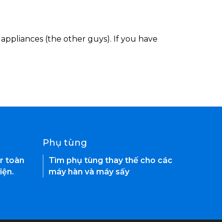
appliances (the other guys). If you have
Phụ tùng
r toàn
Tìm phụ tùng thay thế cho các
iện.
máy hàn và máy sấy