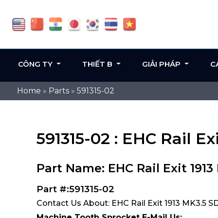
CÔNG TY
THIẾT B
GIẢI PHÁP
C
Home
»
Parts
»
591315-02
591315-02 : EHC Rail Ex
Part Name: EHC Rail Exit 1913
Part #:591315-02
Contact Us About: EHC Rail Exit 1913 MK3.5 SD
Machine Tooth Sprocket E-Mail Us: