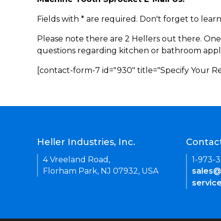
Fields with * are required. Don't forget to lea
Please note there are 2 Hellers out there. One
questions regarding kitchen or bathroom appl
[contact-form-7 id="930" title="Specify Your 
Heller Industries, Inc.
Contac
4 Vreeland Road,
1-973-
Florham Park, NJ 07932, USA
sales@
servic